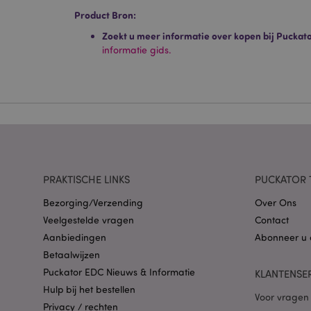
Product Bron:
Strikt noodzakelijke
Zonder strikt noodza
Zoekt u meer informatie over kopen bij Puckat
informatie gids.
Naam
CookieScriptConse
X-Magento-Vary
PRAKTISCHE LINKS
PUCKATOR 
Bezorging/Verzending
Over Ons
Veelgestelde vragen
Contact
mage-cache-storag
Aanbiedingen
Abonneer u 
Betaalwijzen
PHPSESSID
Puckator EDC Nieuws & Informatie
KLANTENSE
Hulp bij het bestellen
Voor vragen 
Privacy / rechten