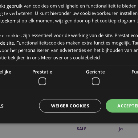
t gebruik van cookies om veiligheid en functionaliteit te bieden
ng te verbeteren. U kunt hieronder uw cookievoorkeuren instelle
 toekomst op elk moment wijzigen door op het cookiepictogram t
jke cookies zijn essentieel voor de werking van de site. Prestatiec
 de site. Functionaliteitscookies maken extra functies mogelijk. T
oor het personaliseren van advertenties en het bijhouden van an
Product eigenschappen
tie bekijken in ons
Meer over ons cookiebeleid
Meer
Afmetingen
Pak Hoog
informatie
elijke
Prestatie
Gerichte
Fun
5.5x13cm
Barcode
50550717
anaf 3 jaar. Kan met 2 tot 4
Hoeveelheid
48
karton
LS
WEIGER COOKIES
ACCEPTE
Gewicht (kg)
0.419000
SALE
Ja
Strikt noodzakelijke
Prestatie
Gerichte
Functionaliteits