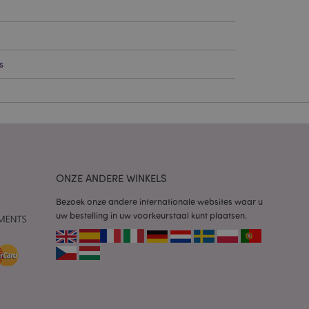
g en accountbeheer.
s
 door de Cookie-
ookievoorkeuren
n. De cookie-banner
oodzakelijk om
wordt gebruikt door
te markeren dat de
oor een gebruiker is
Het maakt het
ONZE ANDERE WINKELS
ersies van dezelfde
aan, bijvoorbeeld
Bezoek onze andere internationale websites waar u
uw bestelling in uw voorkeurstaal kunt plaatsen.
 om het cachen van
rgemakkelijken om
en.
plicaties op basis
identificator voor
ordt gebruikt om
ssies te
al gesproken een
mmer, hoe het