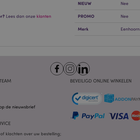
NIEUW
Nee
 cookies maken kernfunctionaliteit van de website mogelijk, zoals gebruikersaanmeldin
kelijke cookies kan de website niet goed gebruikt worden.
or?
PROMO
Lees dan onze
klanten
Nee
Provider
/
Vervaldatum
Omschrijving
Merk
Domein
Eenhoorn
nt
1 maand
Deze cookie wordt gebruikt
CookieScript
Script.com-service om de c
.puckator.nl
van bezoekers te onthoude
van Cookie-Script.com is n
correct te werken.
1 dag 16 uur
De X-Magento-Vary-cookie 
Adobe Inc.
het Magento 2-systeem om 
www.puckator.nl
versie van een pagina die d
aangevraagd, is gewijzigd. 
Privacybeleid van Google
TEAM
BEVEILIGD ONLINE WINKELEN
mogelijk om verschillende v
pagina in de cache op te sl
Varnish.
e
1 dag
Deze cookie wordt gebruikt
Adobe Inc.
inhoud in de browser te ve
www.puckator.nl
op de nieuwsbrief
pagina's sneller te laten lad
1 dag 16 uur
Cookie gegenereerd door ap
PHP.net
van de PHP-taal. Dit is een 
.www.puckator.nl
RVICE
algemene doeleinden die w
variabelen van gebruikersse
of klachten over uw bestelling;
onderhouden. Het is norma
willekeurig gegenereerd nu