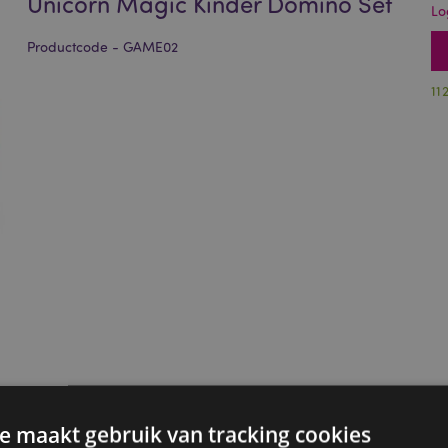
Unicorn Magic Kinder Domino Set
Lo
Productcode - GAME02
11
e maakt gebruik van tracking cookies