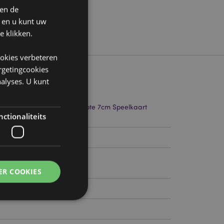
 en de
n en u kunt uw
e klikken.
ookies verbeteren
argetingcookies
alyses. U kunt
te 7cm Breedte 14.5cm Diepte 7cm Speelkaart
ctionaliteits
92663
ER COOKIES