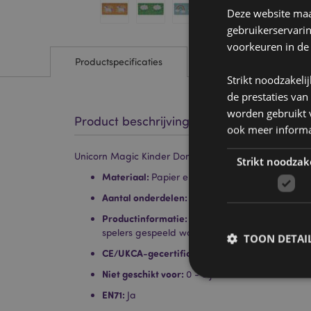
Deze website maak
gebruikerservari
voorkeuren in de
Productspecificaties
Strikt noodzakeli
de prestaties van
worden gebruikt v
Product beschrijving
ook meer informa
Unicorn Magic Kinder Domino Set
Strikt noodzak
Materiaal:
Papier en karton
Aantal onderdelen:
28
Productinformatie:
Aanbevolen voor kinderen v
spelers gespeeld worden.
TOON DETAI
CE/UKCA-gecertificeerd:
Ja
Niet geschikt voor:
0 - 3 jaar
EN71:
Ja