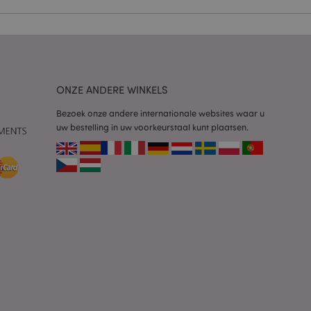
 door de Cookie-
ookievoorkeuren
n. De cookie-banner
oodzakelijk om
ONZE ANDERE WINKELS
wordt gebruikt door
te markeren dat de
Bezoek onze andere internationale websites waar u
oor een gebruiker is
uw bestelling in uw voorkeurstaal kunt plaatsen.
Het maakt het
ersies van dezelfde
aan, bijvoorbeeld
 om het cachen van
rgemakkelijken om
en.
plicaties op basis
identificator voor
ordt gebruikt om
ssies te
al gesproken een
mmer, hoe het
 zijn voor de site,
s het behouden van
en gebruiker tussen