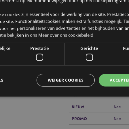
 toekomst op elk moment wijzigen door op het cookiepictogram t
jke cookies zijn essentieel voor de werking van de site. Prestatiec
 de site. Functionaliteitscookies maken extra functies mogelijk. T
oor het personaliseren van advertenties en het bijhouden van an
tie bekijken in ons
Meer over ons cookiebeleid
Product eigenschappen
Meer
Afmetingen
Hoogte 
elijke
Prestatie
Gerichte
Fun
informatie
Barcode
505507
Hoeveelheid karton
96
LS
WEIGER COOKIES
ACCEPTE
or?
Lees dan onze
klanten
Gewicht (kg)
0.23100
SALE
Nee
NIEUW
Nee
Strikt noodzakelijke
Prestatie
Gerichte
Functionaliteits
PROMO
Nee
 cookies maken kernfunctionaliteit van de website mogelijk, zoals gebruikersaanmeldin
kelijke cookies kan de website niet goed gebruikt worden.