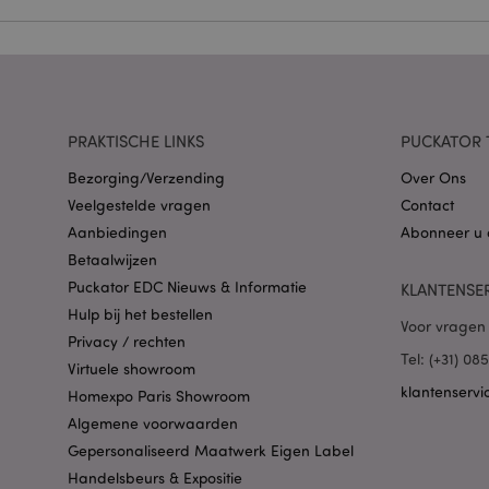
Naam
CookieScriptConse
PRAKTISCHE LINKS
PUCKATOR 
X-Magento-Vary
Bezorging/Verzending
Over Ons
Veelgestelde vragen
Contact
Aanbiedingen
Abonneer u 
Betaalwijzen
mage-cache-storag
Puckator EDC Nieuws & Informatie
KLANTENSE
Hulp bij het bestellen
Voor vragen 
PHPSESSID
Privacy / rechten
Tel: (+31) 0
Virtuele showroom
klantenservi
Homexpo Paris Showroom
Algemene voorwaarden
Gepersonaliseerd Maatwerk Eigen Label
Handelsbeurs & Expositie