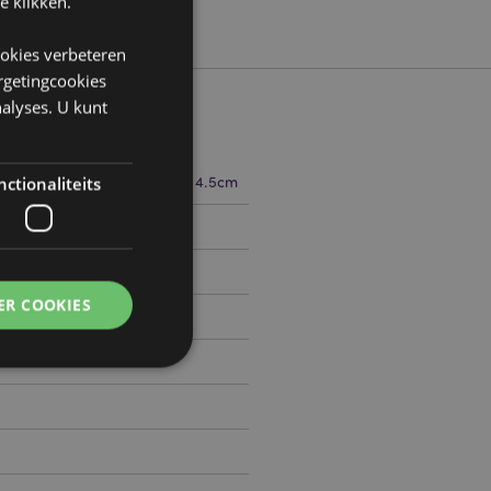
e klikken.
ookies verbeteren
argetingcookies
alyses. U kunt
22cm Breedte 4.5cm Diepte 4.5cm
ctionaliteits
1656804
ER COOKIES
0
g en accountbeheer.