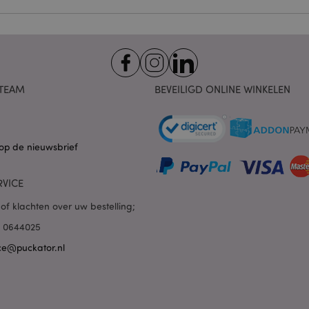
Provider
/
Vervaldatum
Omschrijving
Domein
nt
1 maand
Deze cookie wordt gebruikt
CookieScript
Script.com-service om de c
.puckator.nl
van bezoekers te onthoude
van Cookie-Script.com is n
correct te werken.
TEAM
BEVEILIGD ONLINE WINKELEN
1 dag 16 uur
De X-Magento-Vary-cookie 
Adobe Inc.
het Magento 2-systeem om 
www.puckator.nl
versie van een pagina die d
aangevraagd, is gewijzigd. 
Privacybeleid van Google
mogelijk om verschillende v
pagina in de cache op te sl
op de nieuwsbrief
Varnish.
e
1 dag
Deze cookie wordt gebruikt
Adobe Inc.
RVICE
inhoud in de browser te ve
www.puckator.nl
pagina's sneller te laten lad
of klachten over uw bestelling;
1 dag 16 uur
Cookie gegenereerd door ap
PHP.net
van de PHP-taal. Dit is een 
.www.puckator.nl
85 0644025
algemene doeleinden die w
variabelen van gebruikersse
ce@puckator.nl
onderhouden. Het is norma
willekeurig gegenereerd nu
wordt gebruikt, kan specifiek
maar een goed voorbeeld i
een ingelogde status voor e
pagina's.