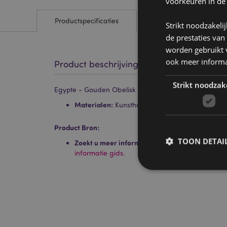
voorkeuren in de
Productspecificaties
Strikt noodzakeli
de prestaties van
worden gebruikt v
ook meer informa
Product beschrijving
Strikt noodzak
Egypte - Gouden Obelisk
Materialen:
Kunsthars
Product Bron:
TOON DETAI
Zoekt u meer informatie over kopen bij Puckat
informatie gids.
Strikt noodzakelijke
Zonder strikt noodza