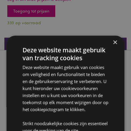
Toegang tot prijzen
333 op voorraad
×
Productspecificaties
Deze website maakt gebruik
van tracking cookies
Product beschrijving
Deze website maakt gebruik van cookies
om veiligheid en functionaliteit te bieden
Dark Legends Sleutel van Macht Draak
en de gebruikerservaring te verbeteren. U
Materiaal:
hars
kunt hieronder uw cookievoorkeuren
Aantal in set:
3
instellen en u kunt uw voorkeuren in de
toekomst op elk moment wijzigen door op
Product Bron:
het cookiepictogram te klikken.
Zoekt u meer informatie over kopen bij Puckator?
Lees dan onze
klanten informatie gids.
Strikt noodzakelijke cookies zijn essentieel
voor de werking van de site.