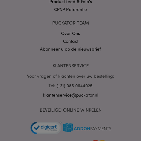
Product feed & Foto's
CPNP Referentie
PUCKATOR TEAM
X-Magento-Vary
1 dag
Adobe Inc.
www.puckator.nl
Over Ons
Contact
Privacybeleid van
Abonneer u op de nieuwsbrief
Google
KLANTENSERVICE
Voor vragen of klachten over uw bestelling;
mage-cache-storage
1
Adobe Inc.
www.puckator.nl
Tel: (+31) 085 0644025
klantenservice@puckator.nl
PHPSESSID
1 dag
PHP.net
BEVEILIGD ONLINE WINKELEN
.www.puckator.nl