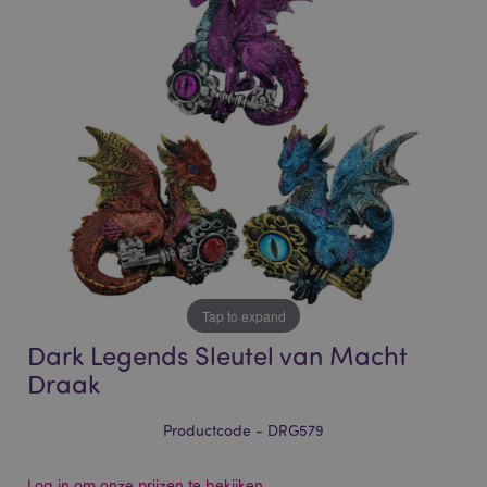
of
of
the
the
images
images
gallery
gallery
Tap to expand
Dark Legends Sleutel van Macht
Draak
Productcode - DRG579
Log in om onze prijzen te bekijken