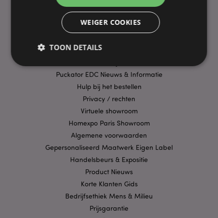
PRAKTISCHE LINKS
WEIGER COOKIES
Bezorging/Verzending
Veelgestelde vragen
TOON DETAILS
Aanbiedingen
Betaalwijzen
Puckator EDC Nieuws & Informatie
Strikt noodzakelijke
Hulp bij het bestellen
Prestatie
Gerichte
Privacy / rechten
Functionaliteits
Virtuele showroom
Strikt noodzakelijke cookies maken
Homexpo Paris Showroom
kernfunctionaliteit van de website mogelijk, zoals
gebruikersaanmelding en accountbeheer. Zonder
Algemene voorwaarden
strikt noodzakelijke cookies kan de website niet
Gepersonaliseerd Maatwerk Eigen Label
goed gebruikt worden.
Handelsbeurs & Expositie
Provider
/
Naam
Verv
Product Nieuws
Domein
Korte Klanten Gids
CookieScriptConsent
1 
CookieScript
.puckator.nl
Bedrijfsethiek Mens & Milieu
Prijsgarantie