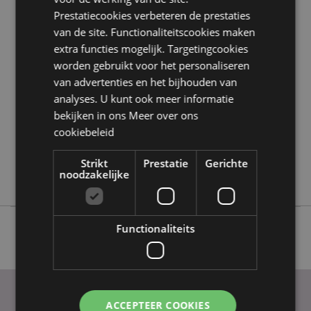
Prestatiecookies verbeteren de prestaties
Product eigenschappen
van de site. Functionaliteitscookies maken
Meer
Hoogte TBCcm Breedte TBCcm Diepte TBCcm
extra functies mogelijk. Targetingcookies
informatie
5055071508257
worden gebruikt voor het personaliseren
36
van advertenties en het bijhouden van
analyses. U kunt ook meer informatie
0.216000
bekijken in ons
Meer over ons
Nee
cookiebeleid
Nee
Nee
Strikt
Prestatie
Gerichte
noodzakelijke
Duistere Legenden
Functionaliteits
ACCEPTEER COOKIES