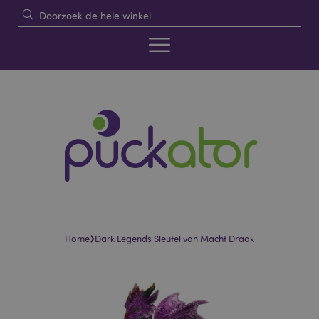
›
Home
Dark Legends Sleutel van Macht Draak
Skip
Skip
to
to
the
the
end
beginning