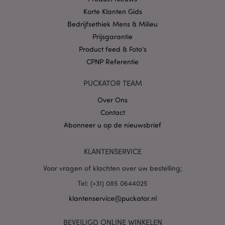
Korte Klanten Gids
Bedrijfsethiek Mens & Milieu
Prijsgarantie
Product feed & Foto's
X-Magento-Vary
1 dag
Adobe Inc.
CPNP Referentie
www.puckator.nl
PUCKATOR TEAM
Privacybeleid van
Over Ons
Google
Contact
Abonneer u op de nieuwsbrief
mage-cache-storage
1
Adobe Inc.
KLANTENSERVICE
www.puckator.nl
Voor vragen of klachten over uw bestelling;
Tel: (+31) 085 0644025
PHPSESSID
1 dag
PHP.net
klantenservice@puckator.nl
.www.puckator.nl
BEVEILIGD ONLINE WINKELEN