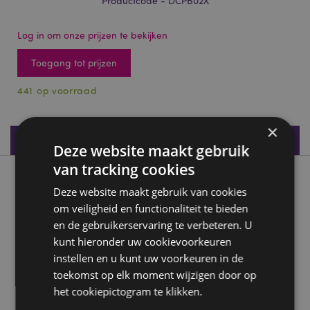
Productcode - DCPB02X
Log in om onze prijzen te bekijken
Toegang tot prijzen
441 op voorraad
×
Productspecificaties
Deze website maakt gebruik
van tracking cookies
Product beschrijving
Deze website maakt gebruik van cookies
om veiligheid en functionaliteit te bieden
Lisa Parker Feeënverhalen Wolf & Fee Dromenvanger 33cm
en de gebruikerservaring te verbeteren. U
Materiaal:
Polyester, Veren, Kunststof
kunt hieronder uw cookievoorkeuren
instellen en u kunt uw voorkeuren in de
Licentie-informatie:
Dit product is volledig
gelicentieerd en kan wereldwijd worden verkocht.
toekomst op elk moment wijzigen door op
het cookiepictogram te klikken.
Product Bron: