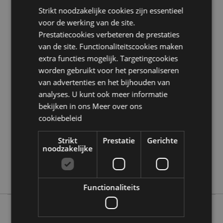
Strikt noodzakelijke cookies zijn essentieel
Zoekt u meer informatie over kopen bij Puckator?
Lees dan onze
klanten informatie gids.
voor de werking van de site.
Prestatiecookies verbeteren de prestaties
van de site. Functionaliteitscookies maken
Product eigenschappen
extra functies mogelijk. Targetingcookies
Meer
Hoogte 70cm (Approx) Breedte 33cm Diepte
worden gebruikt voor het personaliseren
informatie
2cm Hoop Diameter 33cm
van advertenties en het bijhouden van
5055071513022
analyses. U kunt ook meer informatie
24
bekijken in ons
Meer over ons
cookiebeleid
0.110000
Nee
Strikt
Prestatie
Gerichte
Nee
noodzakelijke
Nee
Lisa Parker
Functionaliteits