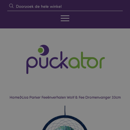
›
Home
Lisa Parker Feeënverhalen Wolf & Fee Dromenvanger 33cm
Skip
Skip
to
to
the
the
end
beginning