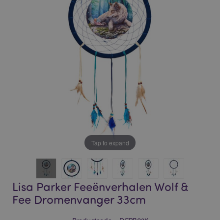
of
of
the
the
images
images
gallery
gallery
Tap to expand
Lisa Parker Feeënverhalen Wolf &
Fee Dromenvanger 33cm