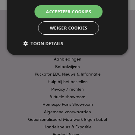
ACCEPTEER COOKIES
WEIGER COOKIES
PRAKTISCHE LINKS
TOON DETAILS
Bezorging/Verzending
Veelgestelde vragen
Aanbiedingen
Betaalwijzen
Strikt noodzakelijke
Prestatie
Gerichte
Puckator EDC Nieuws & Informatie
Functionaliteits
Hulp bij het bestellen
Strikt noodzakelijke cookies maken
Privacy / rechten
kernfunctionaliteit van de website mogelijk, zoals
Virtuele showroom
gebruikersaanmelding en accountbeheer. Zonder
strikt noodzakelijke cookies kan de website niet
Homexpo Paris Showroom
goed gebruikt worden.
Algemene voorwaarden
Provider
/
Naam
Verv
Gepersonaliseerd Maatwerk Eigen Label
Domein
Handelsbeurs & Expositie
CookieScriptConsent
1 
CookieScript
.puckator.nl
Product Nieuws