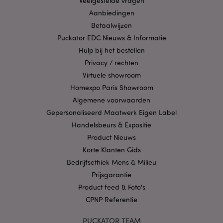
Veelgestelde vragen
gebruikersaanmelding en accountbeheer. Zonder
Aanbiedingen
strikt noodzakelijke cookies kan de website niet
goed gebruikt worden.
Betaalwijzen
Provider
/
Puckator EDC Nieuws & Informatie
Naam
Verv
Domein
Hulp bij het bestellen
CookieScriptConsent
1 
CookieScript
Privacy / rechten
.puckator.nl
Virtuele showroom
Homexpo Paris Showroom
Algemene voorwaarden
Gepersonaliseerd Maatwerk Eigen Label
Handelsbeurs & Expositie
X-Magento-Vary
1 dag
Adobe Inc.
www.puckator.nl
Product Nieuws
Korte Klanten Gids
Bedrijfsethiek Mens & Milieu
Privacybeleid van
Google
Prijsgarantie
Product feed & Foto's
CPNP Referentie
mage-cache-storage
1
Adobe Inc.
PUCKATOR TEAM
www.puckator.nl