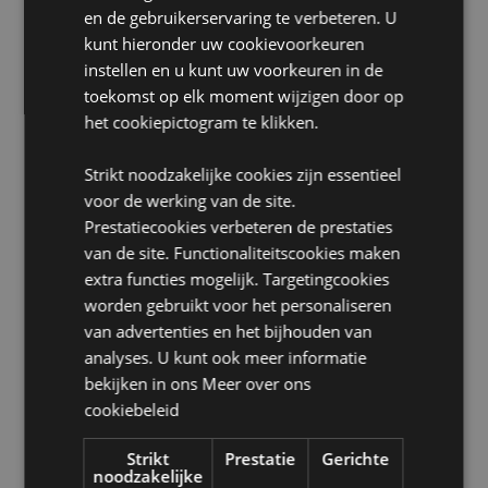
EN71:
Ja
en de gebruikerservaring te verbeteren. U
Niet geschikt voor:
0 - 3 jaar
kunt hieronder uw cookievoorkeuren
instellen en u kunt uw voorkeuren in de
A1:2014 Ontvlambaarheid:
Ja
toekomst op elk moment wijzigen door op
Wasinformatie:
Alleen handwas
het cookiepictogram te klikken.
Geschikt voor bleken:
Nee
Geschikt voor wasdroger:
Nee
Strikt noodzakelijke cookies zijn essentieel
voor de werking van de site.
Geschikt voor stomerij:
Nee
Prestatiecookies verbeteren de prestaties
Geschikt voor strijken:
Nee
van de site. Functionaliteitscookies maken
Seizoen/Feestdag/Gelegenheid:
Halloween
extra functies mogelijk. Targetingcookies
worden gebruikt voor het personaliseren
Product Bron:
van advertenties en het bijhouden van
Zoekt u meer informatie over kopen bij Puckator?
analyses. U kunt ook meer informatie
Lees dan onze
klanten informatie gids.
bekijken in ons
Meer over ons
cookiebeleid
Product eigenschappen
Strikt
Prestatie
Gerichte
Meer
Hoogte 24cm Breedte 34cm Diepte 15cm
noodzakelijke