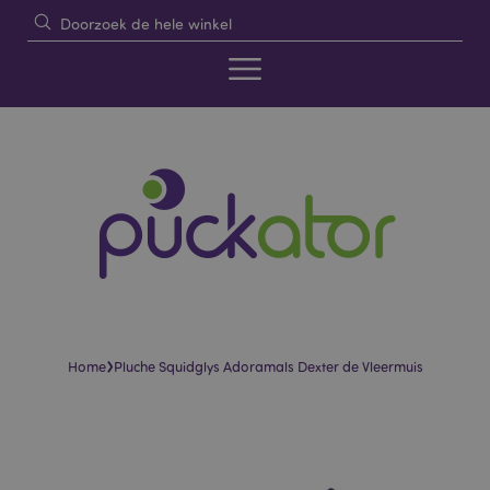
›
Home
Pluche Squidglys Adoramals Dexter de Vleermuis
Skip
Skip
to
to
the
the
end
beginning