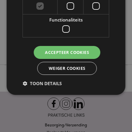
informatie
5055071797217
30
Functionaliteits
0.230000
Nee
Nee
Nee
Adoramals
ACCEPTEER COOKIES
WEIGER COOKIES
TOON DETAILS
Strikt noodzakelijke
Prestatie
Gerichte
PRAKTISCHE LINKS
Functionaliteits
Bezorging/Verzending
Strikt noodzakelijke cookies maken
kernfunctionaliteit van de website mogelijk, zoals