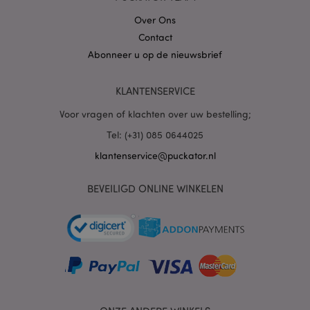
Over Ons
Contact
Abonneer u op de nieuwsbrief
PHPSESSID
1 dag
PHP.net
.www.puckator.nl
KLANTENSERVICE
Voor vragen of klachten over uw bestelling;
Tel: (+31) 085 0644025
klantenservice@puckator.nl
BEVEILIGD ONLINE WINKELEN
mage-cache-sessid
1
Adobe Inc.
www.puckator.nl