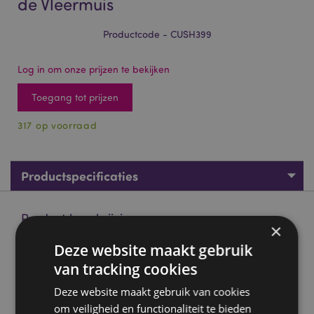
de Vleermuis
Productcode - CUSH399
Log in om onze prijzen te bekijken
Toegang tot prijzen
317 op voorraad
Productspecificaties
Product beschrijving
×
Deze website maakt gebruik
Pluche Squidglys Adoramals Dexter de Vleermuis
van tracking cookies
Materiaal:
Velboa (duurzaam zacht pluche)
Deze website maakt gebruik van cookies
CE-keurmerk:
Ja
om veiligheid en functionaliteit te bieden