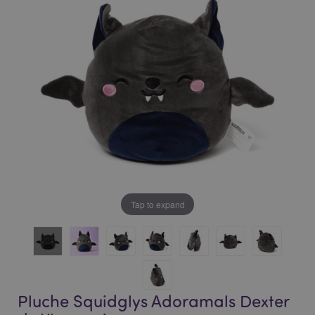
of
of
the
the
images
images
gallery
gallery
Tap to expand
Pluche Squidglys Adoramals Dexter