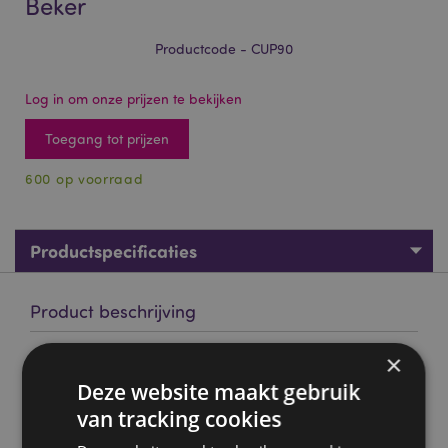
Beker
Productcode - CUP90
Log in om onze prijzen te bekijken
Toegang tot prijzen
600 op voorraad
Productspecificaties
Product beschrijving
×
Springtime Lente Dubbelwandige Beker
Deze website maakt gebruik
Materiaal:
polystyreen (lichaam en deksel) en
polypropyleen (stro), polyester, siliconen
van tracking cookies
Voedselveilig:
ja