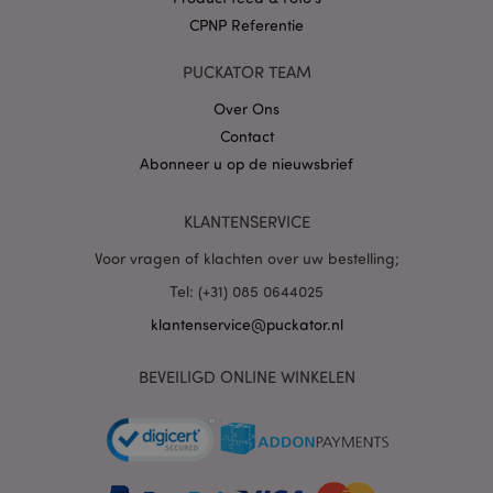
mage-cache-storage
1
Adobe Inc.
CPNP Referentie
www.puckator.nl
PUCKATOR TEAM
Over Ons
PHPSESSID
1 dag
PHP.net
Contact
.www.puckator.nl
Abonneer u op de nieuwsbrief
KLANTENSERVICE
Voor vragen of klachten over uw bestelling;
Tel: (+31) 085 0644025
klantenservice@puckator.nl
BEVEILIGD ONLINE WINKELEN
mage-cache-sessid
1
Adobe Inc.
www.puckator.nl