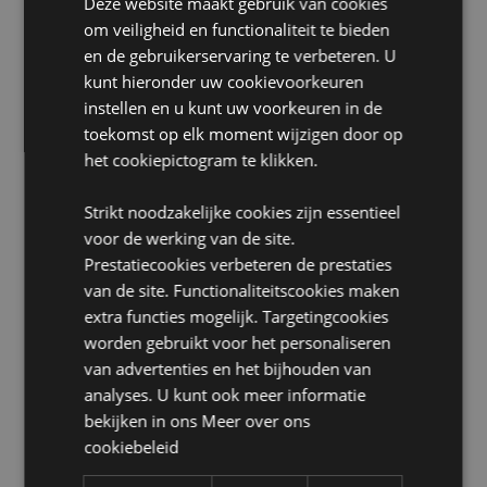
Deze website maakt gebruik van cookies
Magnetronbestendig:
nee
om veiligheid en functionaliteit te bieden
en de gebruikerservaring te verbeteren. U
Vaatwasmachinebestendig:
nee
kunt hieronder uw cookievoorkeuren
Herbruikbaar:
ja
instellen en u kunt uw voorkeuren in de
BPA-vrij:
Ja
toekomst op elk moment wijzigen door op
Volume:
380 ml
het cookiepictogram te klikken.
Productinformatie:
Onze dubbelwandige bekers
Strikt noodzakelijke cookies zijn essentieel
houden koude vloeistoffen langer koel. Ze zijn niet
geschikt voor hete vloeistoffen.
voor de werking van de site.
Prestatiecookies verbeteren de prestaties
Veiligheidsinformatie:
Het rietje is niet geschikt voor
kinderen jonger dan 5 jaar.
van de site. Functionaliteitscookies maken
extra functies mogelijk. Targetingcookies
Seizoen/Feestdag/Gelegenheid:
Pasen
worden gebruikt voor het personaliseren
van advertenties en het bijhouden van
Product Bron:
analyses. U kunt ook meer informatie
Zoekt u meer informatie over kopen bij Puckator?
bekijken in ons
Meer over ons
Lees dan onze
klanten informatie gids.
cookiebeleid