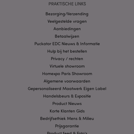
PRAKTISCHE LINKS
Strikt noodzakelijke cookies maken
kernfunctionaliteit van de website mogelijk, zoals
Bezorging/Verzending
gebruikersaanmelding en accountbeheer. Zonder
strikt noodzakelijke cookies kan de website niet
Veelgestelde vragen
goed gebruikt worden.
Aanbiedingen
Provider
/
Naam
Verv
Betaalwijzen
Domein
Puckator EDC Nieuws & Informatie
CookieScriptConsent
1 
CookieScript
.puckator.nl
Hulp bij het bestellen
Privacy / rechten
Virtuele showroom
Homexpo Paris Showroom
Algemene voorwaarden
X-Magento-Vary
1 dag
Gepersonaliseerd Maatwerk Eigen Label
Adobe Inc.
www.puckator.nl
Handelsbeurs & Expositie
Product Nieuws
Privacybeleid van
Korte Klanten Gids
Google
Bedrijfsethiek Mens & Milieu
Prijsgarantie
Product feed & Foto's