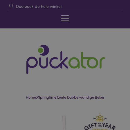
›
Home
Springtime Lente Dubbelwandige Beker
Skip
Skip
to
to
the
the
end
beginning