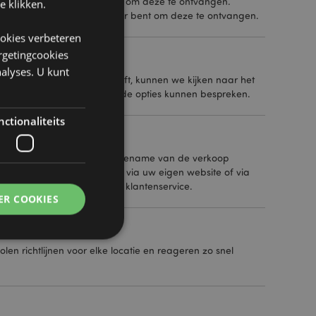
ht zetten totdat u klaar bent om deze te ontvangen.
e klikken.
azijn bewaren totdat u klaar bent om deze te ontvangen.
ookies verbeteren
argetingcookies
alyses. U kunt
of een uitstaand saldo heeft, kunnen we kijken naar het
edietcontroleteam zodat we de opties kunnen bespreken.
ctionaliteits
mazon en eBay zien al een toename van de verkoop
ent online kunt verkopen via uw eigen website of via
of neem contact op met de klantenservice.
ER COOKIES
n richtlijnen voor elke locatie en reageren zo snel
g en accountbeheer.