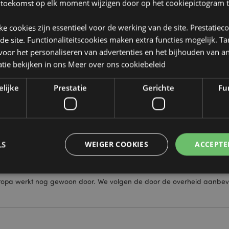
t, neem contact met ons op en dan zullen wij de bestelling in de wac
 toekomst op elk moment wijzigen door op het cookiepictogram t
 liever niet aannemen, dan kunnen we deze terugnemen en in ons mag
jke cookies zijn essentieel voor de werking van de site. Prestatiec
 de site. Functionaliteitscookies maken extra functies mogelijk. T
oor het personaliseren van advertenties en het bijhouden van an
met de veranderende financiële situatie. Als u goederen nodig heeft 
tie bekijken in ons
Meer over ons cookiebeleid
ituatie verbetert. Neem via de klantenservice contact op met ons kr
elijke
Prestatie
Gerichte
Fun
aar cadeau- en andere artikelen toenmen. Online platforms zoals A
den een dropshipping-service waarmee u 95% van ons productassortim
reeks naar uw klanten. Bekijk
Puckator Dropship
voor meer informatie 
LS
WEIGER COOKIES
ACCEPTE
uropa werkt nog gewoon door. We volgen de door de overheid aanbevole
Strikt noodzakelijke
Prestatie
Gerichte
Functionaliteits
 cookies maken kernfunctionaliteit van de website mogelijk, zoals gebruikersaanmeldin
kelijke cookies kan de website niet goed gebruikt worden.