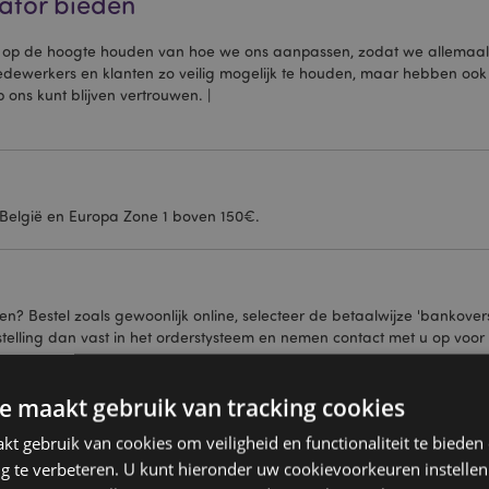
ator bieden
u op de hoogte houden van hoe we ons aanpassen, zodat we allemaal
werkers en klanten zo veilig mogelijk te houden, maar hebben ook g
 ons kunt blijven vertrouwen. |
 België en Europa Zone 1 boven 150€.
en? Bestel zoals gewoonlijk online, selecteer de betaalwijze 'bankov
elling dan vast in het orderstysteem en nemen contact met u op voor
e maakt gebruik van tracking cookies
t gebruik van cookies om veiligheid en functionaliteit te bieden
n, kijken we allemaal naar onze uitgaven.
ng te verbeteren. U kunt hieronder uw cookievoorkeuren instelle