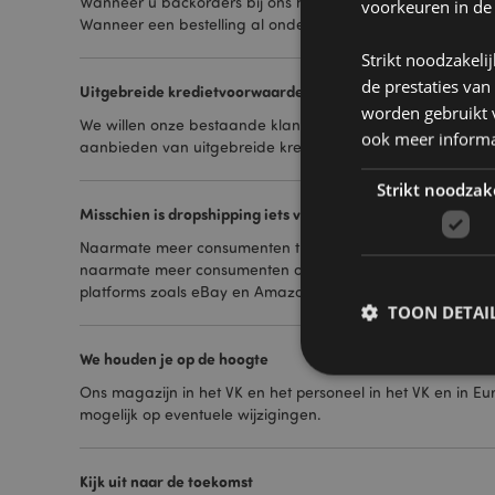
Wanneer u backorders bij ons heeft, annuleer deze dan nie
voorkeuren in de
Wanneer een bestelling al onderweg is en u wilt deze nu
Strikt noodzakeli
de prestaties van
Uitgebreide kredietvoorwaarden
worden gebruikt v
We willen onze bestaande klanten zo goed mogelijk helpen 
ook meer informa
aanbieden van uitgebreide kredietvoorwaarden totdat de s
Strikt noodzak
Misschien is dropshipping iets voor uw klanten?
Naarmate meer consumenten thuis blijven, zal de vraag n
naarmate meer consumenten online gaan bestellen. We bie
platforms zoals eBay en Amazon, en we verzenden rechtst
TOON DETAI
We houden je op de hoogte
Ons magazijn in het VK en het personeel in het VK en in E
mogelijk op eventuele wijzigingen.
Strikt noodzakelijke
Zonder strikt noodza
Kijk uit naar de toekomst