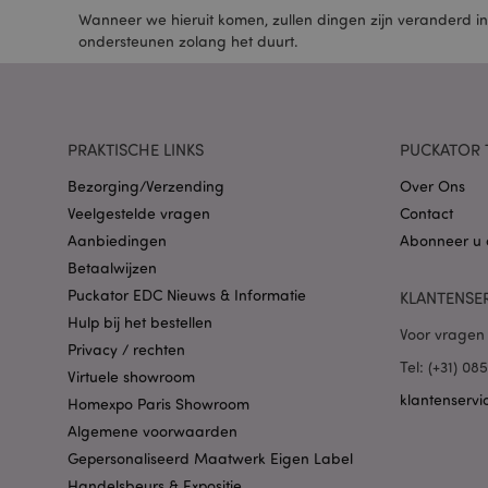
Wanneer we hieruit komen, zullen dingen zijn veranderd in
Naam
ondersteunen zolang het duurt.
CookieScriptConse
PRAKTISCHE LINKS
PUCKATOR 
X-Magento-Vary
Bezorging/Verzending
Over Ons
Veelgestelde vragen
Contact
Aanbiedingen
Abonneer u 
Betaalwijzen
mage-cache-storag
Puckator EDC Nieuws & Informatie
KLANTENSE
Hulp bij het bestellen
Voor vragen 
PHPSESSID
Privacy / rechten
Tel: (+31) 0
Virtuele showroom
klantenservi
Homexpo Paris Showroom
Algemene voorwaarden
Gepersonaliseerd Maatwerk Eigen Label
Handelsbeurs & Expositie